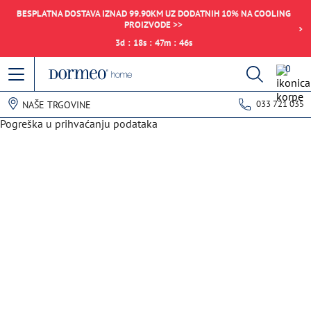
BESPLATNA DOSTAVA IZNAD 99.90KM UZ DODATNIH 10% NA COOLING
PROIZVODE >>
3
d
:
18
s
:
47
m
:
46
s
0
033 721 035
NAŠE TRGOVINE
Pogreška u prihvaćanju podataka