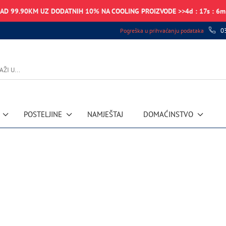
NAD 99.90KM UZ DODATNIH 10% NA COOLING PROIZVODE >>
4
d
:
17
s
:
6
m
0
Pogreška u prihvaćanju podataka
POSTELJINE
NAMJEŠTAJ
DOMAĆINSTVO