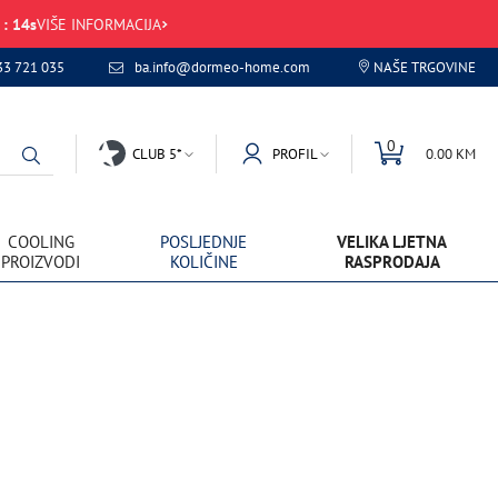
:
14
s
VIŠE INFORMACIJA
33 721 035
ba.info@dormeo-home.com
NAŠE TRGOVINE
0
CLUB 5*
PROFIL
0.00 KM
COOLING
POSLJEDNJE
VELIKA LJETNA
PROIZVODI
KOLIČINE
RASPRODAJA