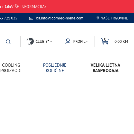
m
:
16
s
VIŠE INFORMACIJA
33 721 035
ba.info@dormeo-home.com
NAŠE TRGOVINE
0
CLUB 5*
PROFIL
0.00 KM
COOLING
POSLJEDNJE
VELIKA LJETNA
PROIZVODI
KOLIČINE
RASPRODAJA