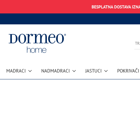
BESPLATNA DOSTAVA IZN
MADRACI
NADMADRACI
JASTUCI
POKRIVAČI
Pogreška u prihvaćanju podataka