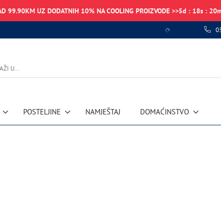
AD 99.90KM UZ DODATNIH 10% NA COOLING PROIZVODE >>
5
d
:
18
s
:
20
0
POSTELJINE
NAMJEŠTAJ
DOMAĆINSTVO