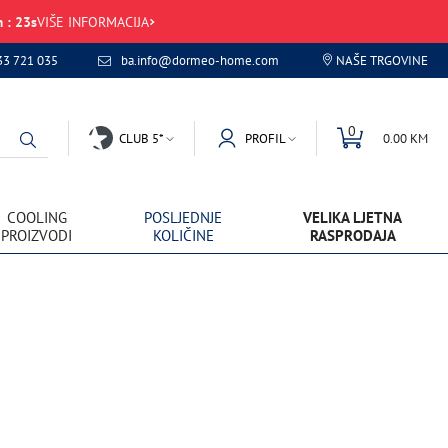
m
:
23
s
VIŠE INFORMACIJA
33 721 035
ba.info@dormeo-home.com
NAŠE TRGOVINE
0
CLUB 5*
PROFIL
0.00 KM
COOLING
POSLJEDNJE
VELIKA LJETNA
PROIZVODI
KOLIČINE
RASPRODAJA