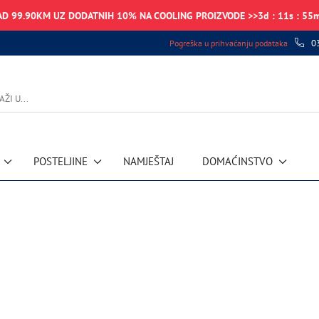
AD 99.90KM UZ DODATNIH 10% NA COOLING PROIZVODE >>
3
d
:
11
s
:
55
0
Pogreška u prihvaćanju podataka
POSTELJINE
NAMJEŠTAJ
DOMAĆINSTVO