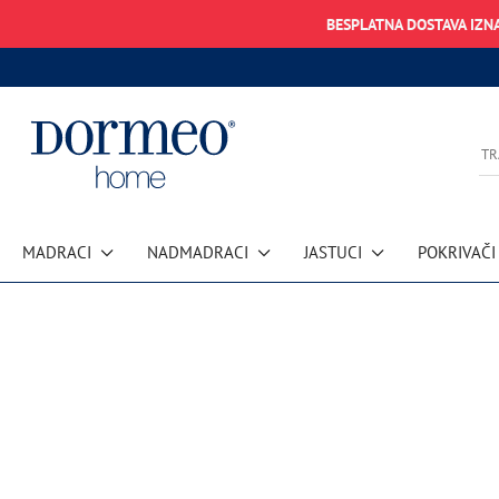
BESPLATNA DOSTAVA IZN
MADRACI
NADMADRACI
JASTUCI
POKRIVAČI
Pogreška u prihvaćanju podataka