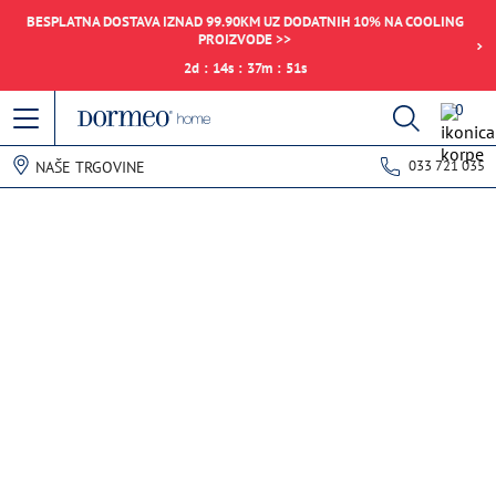
BESPLATNA DOSTAVA IZNAD 99.90KM UZ DODATNIH 10% NA COOLING
PROIZVODE >>
2
d
:
14
s
:
37
m
:
51
s
0
033 721 035
NAŠE TRGOVINE
Pogreška u prihvaćanju podataka