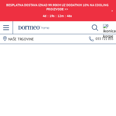
BESPLATNA DOSTAVA IZNAD 99.90KM UZ DODATNIH 10% NA COOLING
PROIZVODE >>
4
d
:
19
s
:
12
m
:
46
s
0
033 721 035
NAŠE TRGOVINE
Pogreška u prihvaćanju podataka