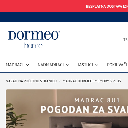
BESPLATNA DOSTAVA IZ
MADRACI
NADMADRACI
JASTUCI
POKRIVAČI
Pogreška u prihvaćanju podataka