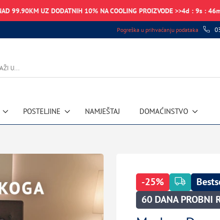
NAD 99.90KM UZ DODATNIH 10% NA COOLING PROIZVODE >>
4
d
:
9
s
:
46
0
Pogreška u prihvaćanju podataka
POSTELJINE
NAMJEŠTAJ
DOMAĆINSTVO