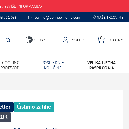
m
:
4
s
VIŠE INFORMACIJA
33 721 035
ba.info@dormeo-home.com
NAŠE TRGOVINE
0
CLUB 5*
PROFIL
0.00 KM
COOLING
POSLJEDNJE
VELIKA LJETNA
PROIZVODI
KOLIČINE
RASPRODAJA