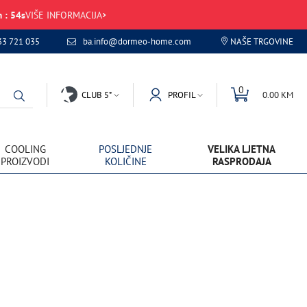
m
:
54
s
VIŠE INFORMACIJA
33 721 035
ba.info@dormeo-home.com
NAŠE TRGOVINE
0
CLUB 5*
PROFIL
0.00 KM
COOLING
POSLJEDNJE
VELIKA LJETNA
PROIZVODI
KOLIČINE
RASPRODAJA