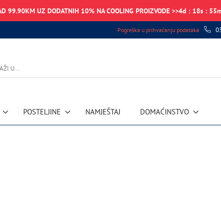
AD 99.90KM UZ DODATNIH 10% NA COOLING PROIZVODE >>
4
d
:
18
s
:
55
0
Pogreška u prihvaćanju podataka
POSTELJINE
NAMJEŠTAJ
DOMAĆINSTVO