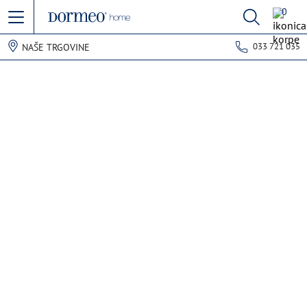
0
033 721 035
NAŠE TRGOVINE
Pogreška u prihvaćanju podataka