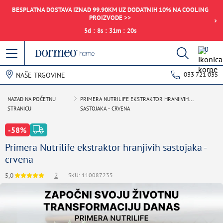
BESPLATNA DOSTAVA IZNAD 99.90KM UZ DODATNIH 10% NA COOLING
PROIZVODE >>
5
d
:
8
s
:
31
m
:
20
s
0
033 721 035
NAŠE TRGOVINE
Pogreška u prihvaćanju podataka