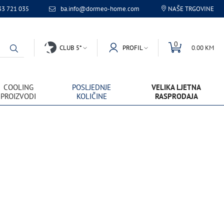
33 721 035
ba.info@dormeo-home.com
NAŠE TRGOVINE
0
CLUB 5*
PROFIL
0.00 KM
COOLING
POSLJEDNJE
VELIKA LJETNA
PROIZVODI
KOLIČINE
RASPRODAJA