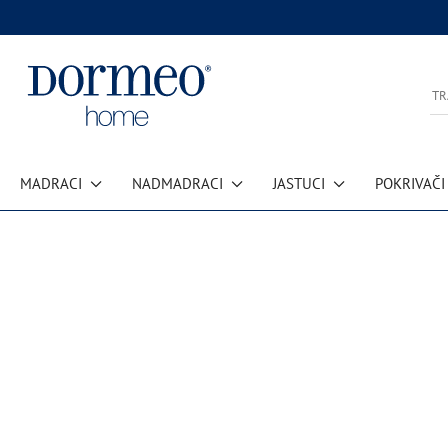
MADRACI
NADMADRACI
JASTUCI
POKRIVAČI
Pogreška u prihvaćanju podataka