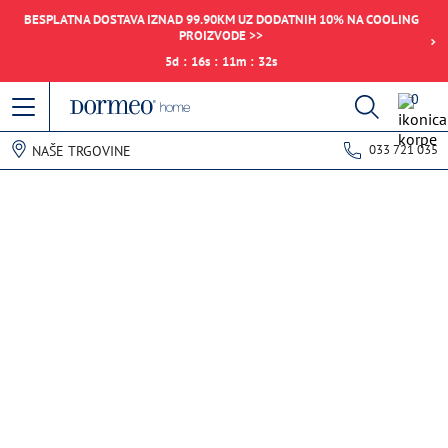
BESPLATNA DOSTAVA IZNAD 99.90KM UZ DODATNIH 10% NA COOLING
PROIZVODE >>
5
d
:
16
s
:
11
m
:
32
s
0
033 721 035
NAŠE TRGOVINE
Pogreška u prihvaćanju podataka