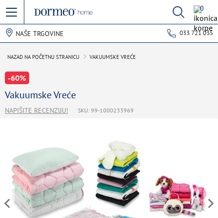
0
033 721 035
NAŠE TRGOVINE
NAZAD NA POČETNU STRANICU
VAKUUMSKE VREĆE
-60%
Vakuumske Vreće
NAPIŠITE RECENZIJU!
SKU: 99-1000233969