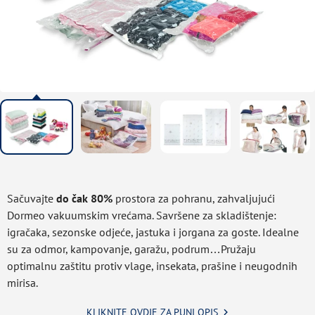
Sačuvajte
do čak 80%
prostora za pohranu, zahvaljujući
Dormeo vakuumskim vrećama. Savršene za skladištenje:
igračaka, sezonske odjeće, jastuka i jorgana za goste. Idealne
su za odmor, kampovanje, garažu, podrum…Pružaju
optimalnu zaštitu protiv vlage, insekata, prašine i neugodnih
mirisa.
KLIKNITE OVDJE ZA PUNI OPIS