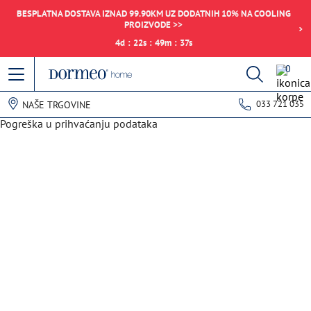
BESPLATNA DOSTAVA IZNAD 99.90KM UZ DODATNIH 10% NA COOLING
PROIZVODE >>
4
d
:
22
s
:
49
m
:
37
s
0
033 721 035
NAŠE TRGOVINE
Pogreška u prihvaćanju podataka