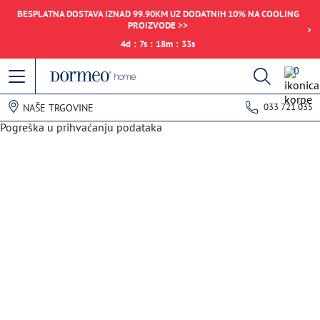
BESPLATNA DOSTAVA IZNAD 99.90KM UZ DODATNIH 10% NA COOLING
PROIZVODE >>
4
d
:
7
s
:
18
m
:
33
s
0
033 721 035
NAŠE TRGOVINE
Pogreška u prihvaćanju podataka