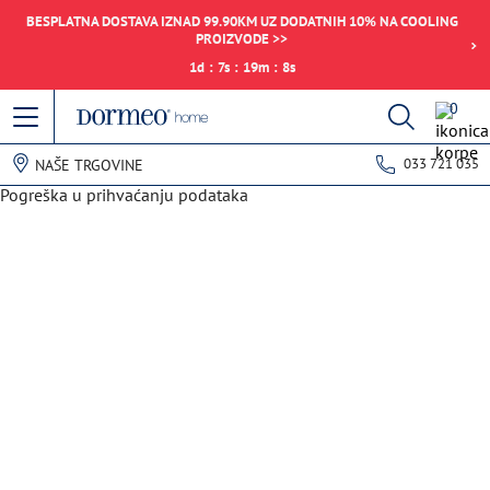
BESPLATNA DOSTAVA IZNAD 99.90KM UZ DODATNIH 10% NA COOLING
PROIZVODE >>
1
d
:
7
s
:
19
m
:
8
s
0
033 721 035
NAŠE TRGOVINE
Pogreška u prihvaćanju podataka