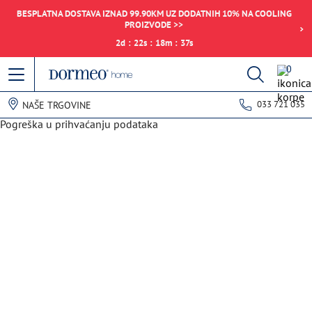
BESPLATNA DOSTAVA IZNAD 99.90KM UZ DODATNIH 10% NA COOLING
PROIZVODE >>
2
d
:
22
s
:
18
m
:
37
s
0
033 721 035
NAŠE TRGOVINE
Pogreška u prihvaćanju podataka