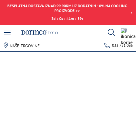
BESPLATNA DOSTAVA IZNAD 99.90KM UZ DODATNIH 10% NA COOLING
PROIZVODE >>
3
d
:
0
s
:
41
m
:
59
s
0
033 721 035
NAŠE TRGOVINE