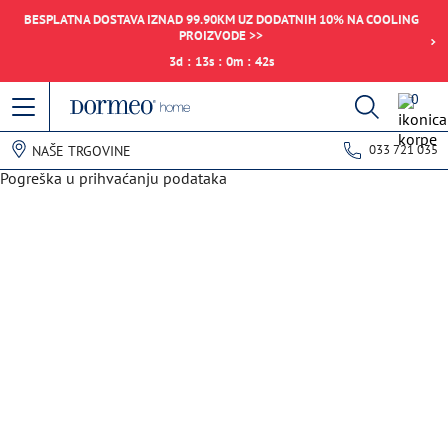
BESPLATNA DOSTAVA IZNAD 99.90KM UZ DODATNIH 10% NA COOLING
PROIZVODE >>
3
d
:
13
s
:
0
m
:
42
s
0
033 721 035
NAŠE TRGOVINE
Pogreška u prihvaćanju podataka